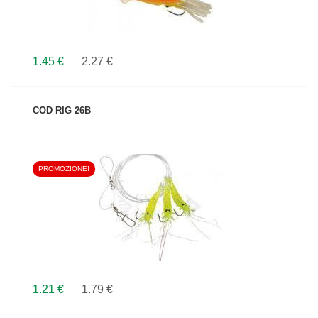
1.45 €
2.27 €
COD RIG 26B
PROMOZIONE!
VEDI IL PRODOTTO
1.21 €
1.79 €