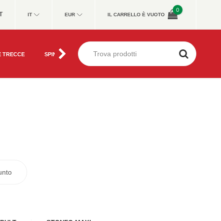
0
T
IT
EUR
IL CARRELLO È VUOTO
E TRECCE
SPINNING, CASTING
FEEDER, MATCH
METHOD FEE