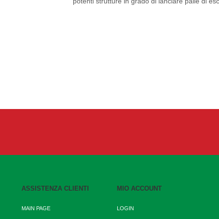
potenti strutture in grado di lanciare palle di e
ASSISTENZA CLIENTI
MIO ACCOUNT
MAIN PAGE
LOGIN