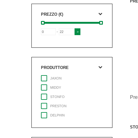
PRE
PREZZO (€)
-
PRODUTTORE
JAXON
MIDDY
Pre
STONFO
PRESTON
DELPHIN
STO