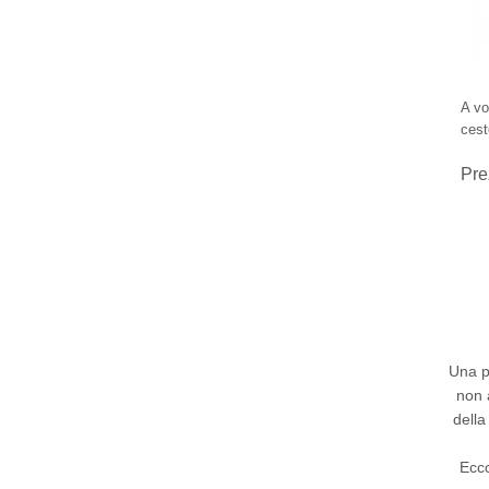
A vo
cest
Pre
Una
non 
della
Ecco