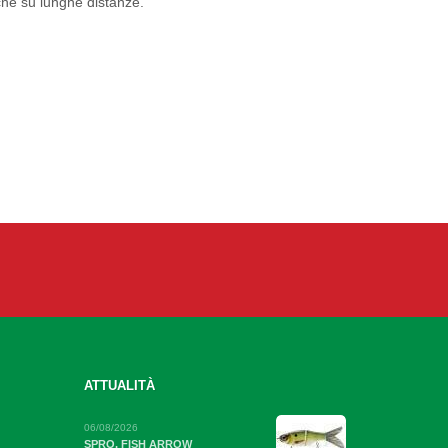
sche su lunghe distanze.
ATTUALITÀ
06/08/2026
SPRO, FISH ARROW