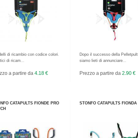
VEDI IL PRODOTTO
VEDI IL PRODOTTO
CONTROLLALO
TUTTE LE CANNE
QUI!
elli di ricambio con codice colori.
Dopo il successo della Pelletpult
ici di ricam...
siamo lieti di annunciare...
zzo a partire da
4.18 €
Prezzo a partire da
2.90 €
NFO CATAPULTS FIONDE PRO
STONFO CATAPULTS FIONDA
TCH
VEDI IL PRODOTTO
VEDI IL PRODOTTO