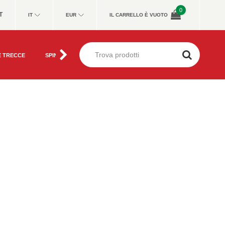
0
T
IT
EUR
IL CARRELLO È VUOTO
E TRECCE
SPINNING, CASTING
FEEDER, MATCH
METHOD FEE